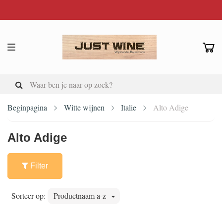
Beginpagina
Witte wijnen
Italie
Alto Adige
Alto Adige
Filter
Sorteer op:
Productnaam a-z