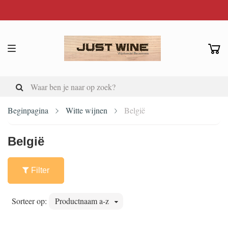
Beginpagina
Witte wijnen
België
België
Filter
Sorteer op:
Productnaam a-z