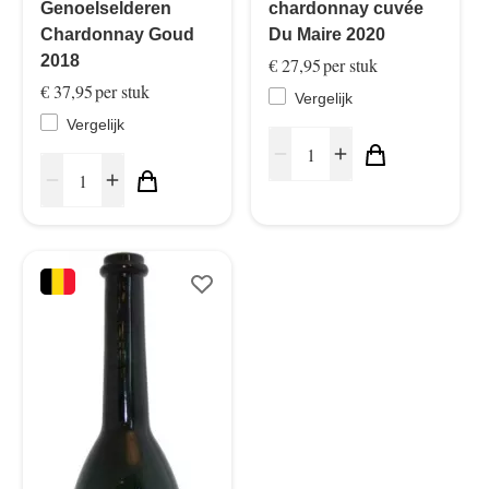
Genoelselderen
chardonnay cuvée
Chardonnay Goud
Du Maire 2020
2018
€ 27,95
per stuk
€ 37,95
per stuk
Vergelijk
Vergelijk
remove
add
remove
add