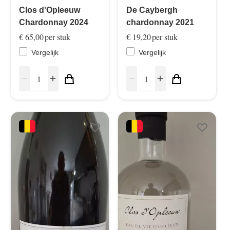
Clos d'Opleeuw
De Caybergh
Chardonnay 2024
chardonnay 2021
€ 65,00
per stuk
€ 19,20
per stuk
Vergelijk
Vergelijk
remove
add
remove
add