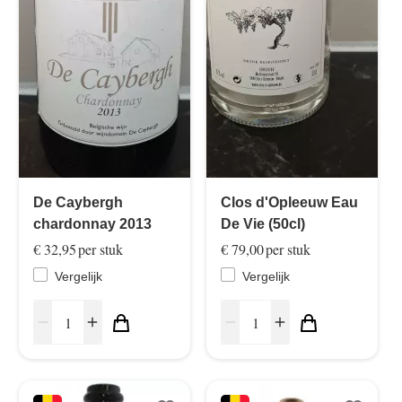
De Caybergh
Clos d'Opleeuw Eau
chardonnay 2013
De Vie (50cl)
€ 32,95
per stuk
€ 79,00
per stuk
Vergelijk
Vergelijk
remove
add
remove
add