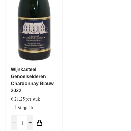
Wijnkasteel
Genoelselderen
Chardonnay Blauw
2022
€ 21,25
per stuk
Vergelijk
remove
add